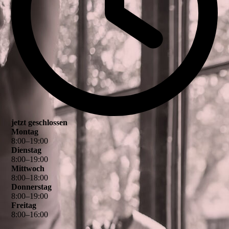
jetzt geschlossen
Montag
8
:
00
–
19
:
00
Dienstag
8
:
00
–
19
:
00
Mittwoch
8
:
00
–
18
:
00
Donnerstag
8
:
00
–
19
:
00
Freitag
8
:
00
–
16
:
00