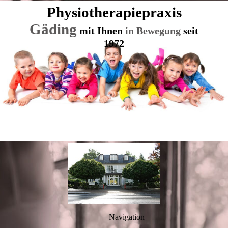
Physio
therapie
praxis
Gäding
mit Ihnen
in Bewegung
seit
1972
Navigation